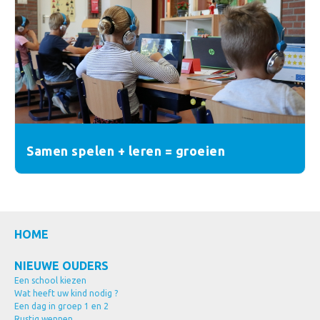
Samen spelen + leren = groeien
HOME
NIEUWE OUDERS
Een school kiezen
Wat heeft uw kind nodig ?
Een dag in groep 1 en 2
Rustig wennen