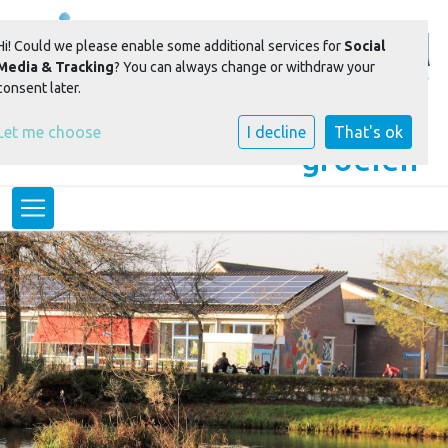
Hi! Could we please enable some additional services for
Social
Media & Tracking
? You can always change or withdraw your
consent later.
Samen spelen + leren =
Let me choose
I decline
That's ok
groeien
Toggle navigation