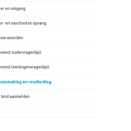
eer en omgang
or- en naschoolse opvang
oie woorden
tkomst oudervragenlijst
komst leerlingenvragenlijst
nnismaking en rondleiding
 kind aanmelden