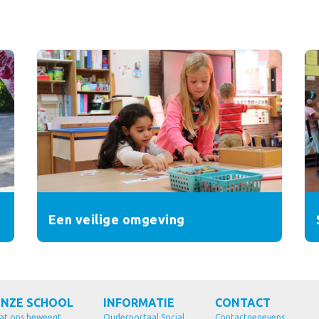
Een veilige omgeving
NZE SCHOOL
INFORMATIE
CONTACT
at ons beweegt
Ouderportaal Social
Contactgegevens