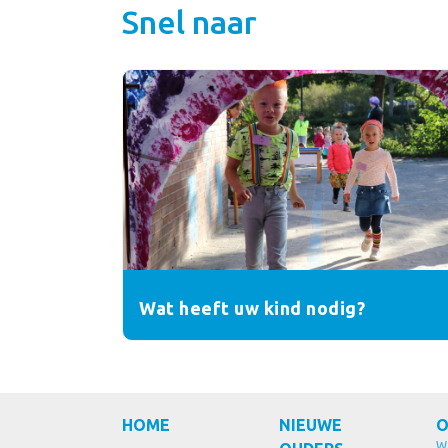
Snel naar
Wat heeft uw kind nodig?
HOME
NIEUWE
O
W