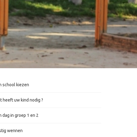
n school kiezen
t heeft uw kind nodig ?
 dag in groep 1 en 2
stig wennen