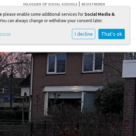
|
INLOGGEN OP SOCIAL SCHOOLS
REGISTREREN
e please enable some additional services for
Social Media &
elen + leren = groeien
 You can always change or withdraw your consent later.
hoose
I decline
That's ok