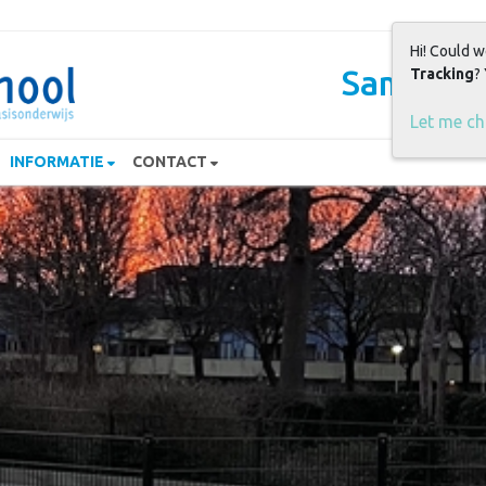
Hi! Could w
Samen sp
Tracking
?
Let me c
INFORMATIE
CONTACT