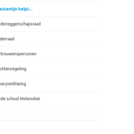
nstantijn helpt...
dezeggenschapsraad
derraad
rtrouwenspersonen
achtenregeling
vacyverklaring
ede school Molenvliet