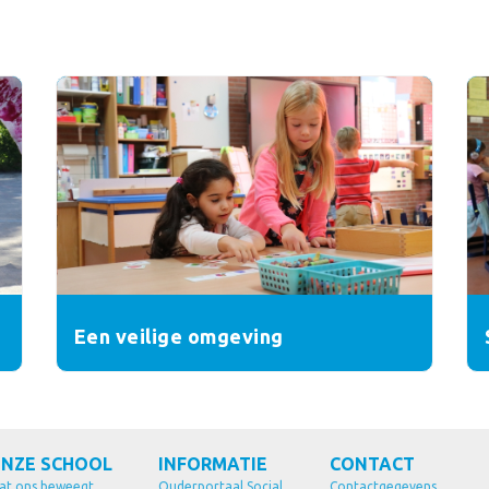
Een veilige omgeving
NZE SCHOOL
INFORMATIE
CONTACT
at ons beweegt
Ouderportaal Social
Contactgegevens