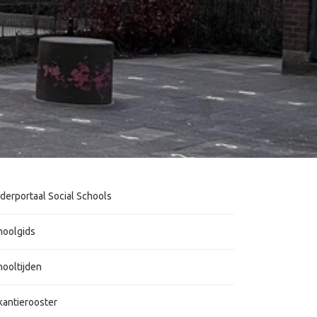
derportaal Social Schools
hoolgids
hooltijden
kantierooster