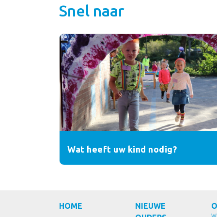
Snel naar
Wat heeft uw kind nodig?
HOME
NIEUWE
O
W