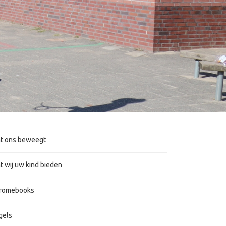
t ons beweegt
t wij uw kind bieden
romebooks
gels