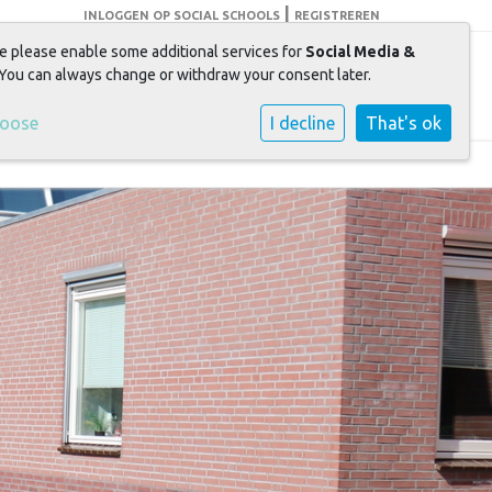
|
INLOGGEN OP SOCIAL SCHOOLS
REGISTREREN
e please enable some additional services for
Social Media &
elen + leren = groeien
 You can always change or withdraw your consent later.
hoose
I decline
That's ok