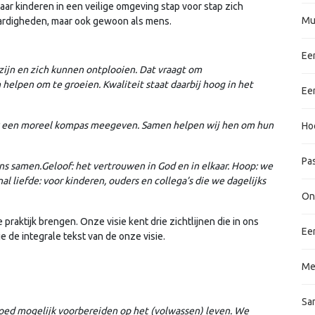
aar kinderen in een veilige omgeving stap voor stap zich
Mu
vaardigheden, maar ook gewoon als mens.
Ee
ijn en zich kunnen ontplooien. Dat vraagt om
 helpen om te groeien. Kwaliteit staat daarbij hoog in het
Ee
ok een moreel kompas meegeven. Samen helpen wij hen om hun
Ho
Pa
ns samen.Geloof: het vertrouwen in God en in elkaar. Hoop: we
 liefde: voor kinderen, ouders en collega’s die we dagelijks
Onz
praktijk brengen. Onze visie kent drie zichtlijnen die in ons
Ee
 de integrale tekst van de onze visie.
Me
Sa
goed mogelijk voorbereiden op het (volwassen) leven. We