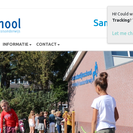
Hi! Could w
Samen sp
Tracking
?
Let me c
INFORMATIE
CONTACT