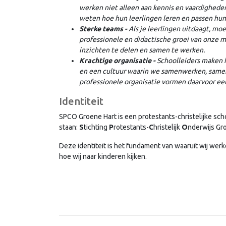
werken niet alleen aan kennis en vaardigheden
weten hoe hun leerlingen leren en passen hun
Sterke teams -
Als je leerlingen uitdaagt, mo
professionele en didactische groei van onze 
inzichten te delen en samen te werken.
Krachtige organisatie -
Schoolleiders maken 
en een cultuur waarin we samenwerken, samen 
professionele organisatie vormen daarvoor een
Identiteit
SPCO Groene Hart is een protestants-christelijke scho
staan:
S
tichting
P
rotestants-
C
hristelijk
O
nderwijs Gr
Deze identiteit is het fundament van waaruit wij werke
hoe wij naar kinderen kijken.