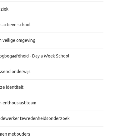
ziek
n actieve school
n veilige omgeving
ogbegaafdheid - Day a Week School
ssend onderwijs
e identiteit
n enthousiast team
dewerker tevredenheidsonderzoek
men met ouders